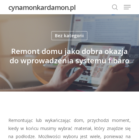
Menu
Skip
cynamonkardamon.pl
to
search
Close
main
Menu
content
Bez kategorii
Remont domu jako dobra okazja
do wprowadzenia systemu fibaro
Remontując lub wykańczając dom, przychodzi moment,
kiedy w końcu musimy wybrać materiał, który znajdzie się
na podłodze. Możliwości wyboru jest wiele, ponieważ na